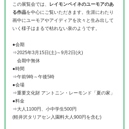
この展覧会では、
レイモンペイネのユーモアのあ
る作品
を中心にご覧いただきます。生涯にわたり
画中にユーモアやアイディアを次々と生み出して
いく様子はまるで枯れない泉のようです。
●会期
⇒2025年3月15日(土)～9月2日(火)
会期中無休
●時間
⇒午前9時～午後5時
●会場
⇒重要文化財 アントニン・レーモンド「夏の家」
●料金
⇒大人1100円、小中学生500円
(軽井沢タリアセン入園料大人900円を含む)