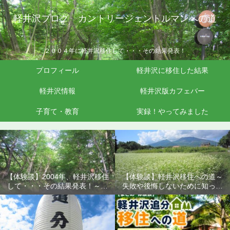
軽井沢ブログ カントリージェントルマンへの道
２００４年に軽井沢移住して・・・その結果発表！
プロフィール
軽井沢に移住した結果
軽井沢情報
軽井沢版カフェバー
子育て・教育
実録！やってみました
【体験談】2004年、軽井沢移住
【体験談】軽井沢移住への道～
して・・・その結果発表！～失
失敗や後悔しないために知って
敗や後悔しないために知ってお
おきたいこと
きたいこと