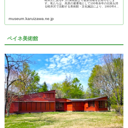
軽井沢にある9つの美術館より最新情報をお知らせしま
す。私たちは、高原の避暑地として100有余年の伝統を誇
る軽井沢で活動する美術館・文化施設により、1993年4月
に設立されました。加盟する美術館および文化施設の相互
交流・連携が、地域文化ならび...
museum.karuizawa.ne.jp
ペイネ美術館