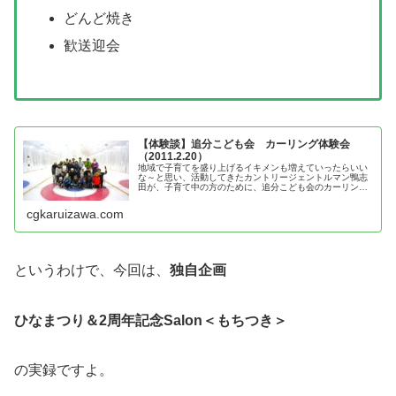
どんど焼き
歓送迎会
【体験談】追分こども会 カーリング体験会
（2011.2.20）
地域で子育てを盛り上げるイキメンも増えていったらいい
な～と思い、活動してきたカントリージェントルマン鴨志
田が、子育て中の方のために、追分こども会のカーリング
体験会を紹介
cgkaruizawa.com
というわけで、今回は、
独自企画
ひなまつり＆2周年記念Salon＜もちつき＞
の実録ですよ。