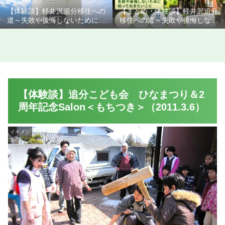
【体験談】軽井沢追分移住への
【まとめ・体験談】軽井沢追分
道～失敗や後悔しないために知
移住への道～失敗や後悔しない
っておきたいこと
ために知っておきたいこと
【体験談】追分こども会 ひなまつり＆2
周年記念Salon＜もちつき＞（2011.3.6）
イキメン