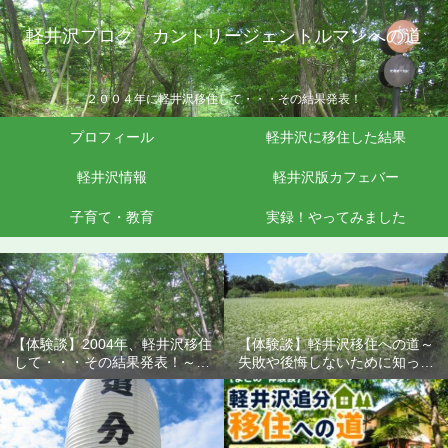
軽井沢ブログ カントリージェントルマンへの道
２００４年に軽井沢移住して・・・その結果発表！
プロフィール
軽井沢に移住した結果
軽井沢情報
軽井沢版カフェバー
子育て・教育
実録！やってみました
【体験談】2004年、軽井沢移住
【体験談】軽井沢移住への道～
して・・・その結果発表！～失
失敗や後悔しないために知って
敗や後悔しないために知ってお
おきたいこと
きたいこと