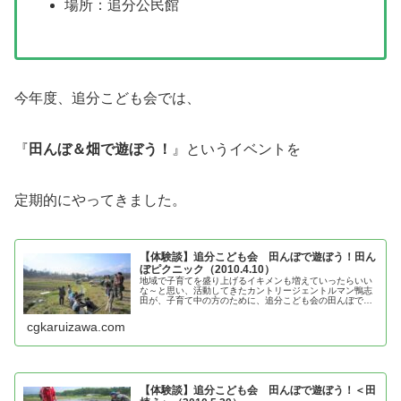
場所：追分公民館
今年度、追分こども会では、
『
田んぼ＆畑で遊ぼう！
』というイベントを
定期的にやってきました。
【体験談】追分こども会 田んぼで遊ぼう！田ん
ぼピクニック（2010.4.10）
地域で子育てを盛り上げるイキメンも増えていったらいい
な～と思い、活動してきたカントリージェントルマン鴨志
田が、子育て中の方のために、追分こども会の田んぼで遊
ぼう！田んぼピクニックの体験談を紹介
cgkaruizawa.com
【体験談】追分こども会 田んぼで遊ぼう！＜田