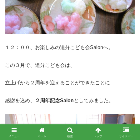
１２：００、お楽しみの追分こども会Salonへ。
この３月で、追分こども会は、
立上げから２周年を迎えることができたことに
感謝を込め、
２周年記念Salon
としてみました。
メニュー
ホーム
検索
トップ
サイドバー