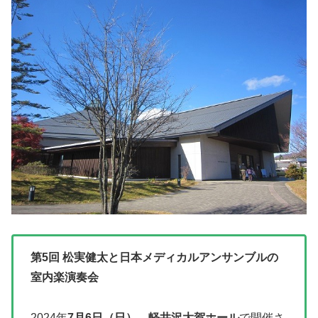
第5回 松実健太と日本メディカルアンサンブルの
室内楽演奏会
2024年
7月6日（日）
、
軽井沢大賀ホール
で開催さ