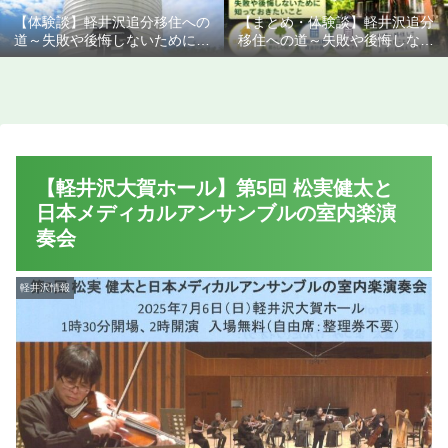
【体験談】軽井沢追分移住への
【まとめ・体験談】軽井沢追分
道～失敗や後悔しないために知
移住への道～失敗や後悔しない
っておきたいこと
ために知っておきたいこと
【軽井沢大賀ホール】第5回 松実健太と
日本メディカルアンサンブルの室内楽演
奏会
軽井沢情報