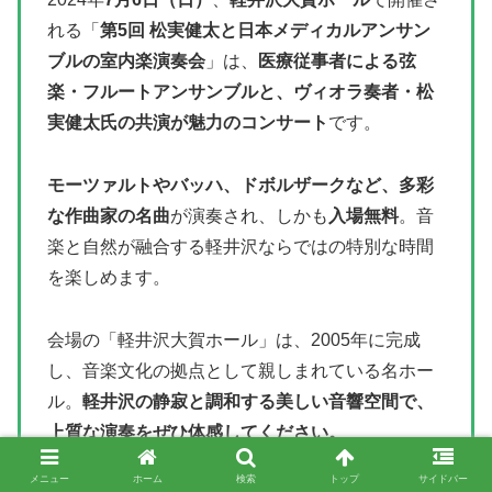
れる「
第5回 松実健太と日本メディカルアンサン
ブルの室内楽演奏会
」は、
医療従事者による弦
楽・フルートアンサンブルと、ヴィオラ奏者・松
実健太氏の共演が魅力のコンサート
です。
モーツァルトやバッハ、ドボルザークなど、多彩
な作曲家の名曲
が演奏され、しかも
入場無料
。音
楽と自然が融合する軽井沢ならではの特別な時間
を楽しめます。
会場の「軽井沢大賀ホール」は、2005年に完成
し、音楽文化の拠点として親しまれている名ホー
ル。
軽井沢の静寂と調和する美しい音響空間で、
上質な演奏をぜひ体感してください。
メニュー
ホーム
検索
トップ
サイドバー