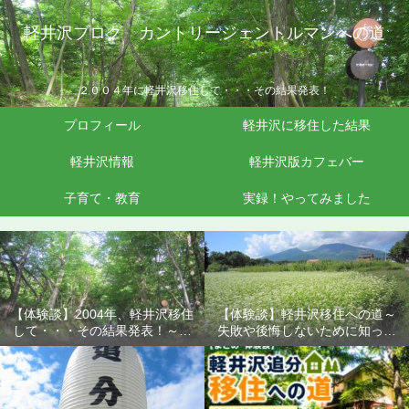
軽井沢ブログ カントリージェントルマンへの道
２００４年に軽井沢移住して・・・その結果発表！
プロフィール
軽井沢に移住した結果
軽井沢情報
軽井沢版カフェバー
子育て・教育
実録！やってみました
【体験談】2004年、軽井沢移住
【体験談】軽井沢移住への道～
して・・・その結果発表！～失
失敗や後悔しないために知って
敗や後悔しないために知ってお
おきたいこと
きたいこと