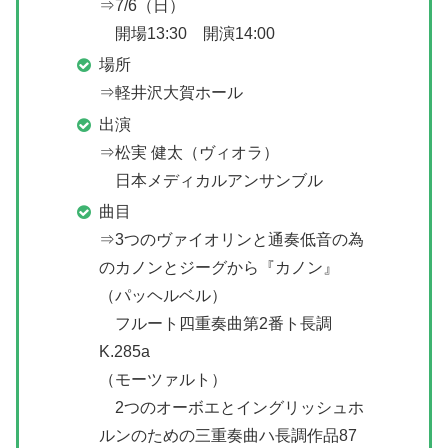
⇒7/6（日）
開場13:30 開演14:00
場所
⇒軽井沢大賀ホール
出演
⇒松実 健太（ヴィオラ）
日本メディカルアンサンブル
曲目
⇒3つのヴァイオリンと通奏低音の為
のカノンとジーグから『カノン』
（パッヘルベル）
フルート四重奏曲第2番ト長調
K.285a
（モーツァルト）
2つのオーボエとイングリッシュホ
ルンのための三重奏曲ハ長調作品87