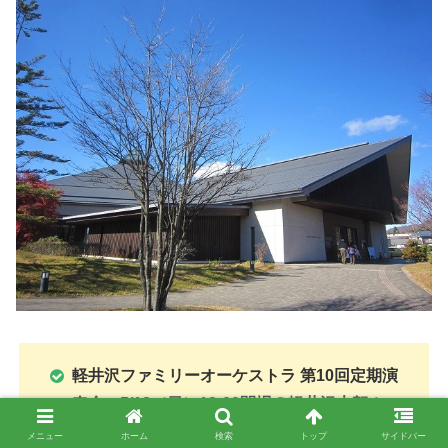
軽井沢ファミリーオーケストラ 第10回定期演
奏会＜5/18（日）13:00開場＠軽井沢大賀ホー
ル＞
メニュー
ホーム
検索
トップ
サイドバー