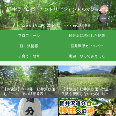
軽井沢ブログ カントリージェントルマンへの道
２００４年に軽井沢移住して・・・その結果発表！
プロフィール
軽井沢に移住した結果
軽井沢情報
軽井沢版カフェバー
子育て・教育
実録！やってみました
【体験談】2004年、軽井沢移住
【体験談】軽井沢移住への道～
して・・・その結果発表！～失
失敗や後悔しないために知って
敗や後悔しないために知ってお
おきたいこと
きたいこと