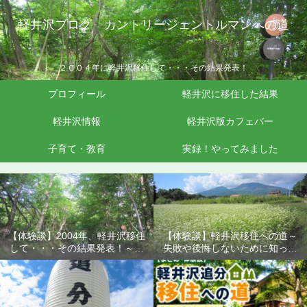
軽井沢ブログ カントリージェントルマンへの道
２００４年に軽井沢移住して・・・その結果発表！
プロフィール
軽井沢に移住した結果
軽井沢情報
軽井沢版カフェバー
子育て・教育
実録！やってみました
【体験談】2004年、軽井沢移住
【体験談】軽井沢移住への道～
して・・・その結果発表！～失
失敗や後悔しないために知って
敗や後悔しないために知ってお
おきたいこと
きたいこと