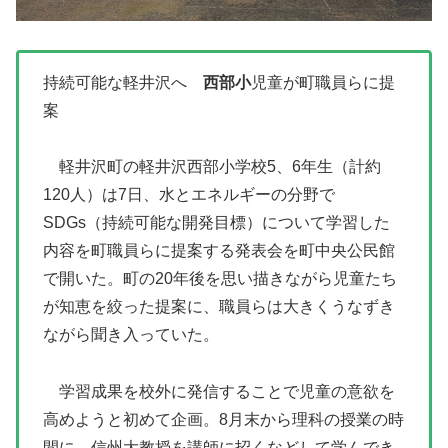
持続可能な軽井沢へ
西部小
児童が町職員らに提
案
軽井沢町の軽井沢西部小学校5、6年生（計約
120人）は7日、水とエネルギーの分野で
SDGs（持続可能な開発目標）について学習した
内容を町職員らに提案する発表会を町中央公民館
で開いた。町の20年後を思い描きながら児童たち
が知恵を絞った提案に、職員らは大きくうなずき
ながら聞き入っていた。
学習成果を校外に発信することで児童の意欲を
高めようと初めて企画。8月末から理科の授業の時
間に、信州大教授を講師に招くなどして学んでき