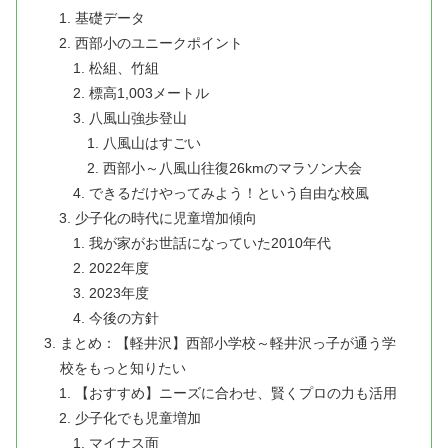
基礎データ
西部小のユニークポイント
松組、竹組
標高1,003メートル
八風山強歩登山
八風山はすごい
西部小～八風山往復26kmのマラソン大会
できるだけやってみよう！という自由な校風
少子化の時代に児童増加傾向
我が家がお世話になっていた2010年代
2022年度
2023年度
今後の方針
まとめ：【軽井沢】西部小学校～軽井沢っ子が通う学
校をもっと知りたい
【おすすめ】ニーズに合わせ、賢くプロの力も活用
少子化でも児童増加
マイナス面