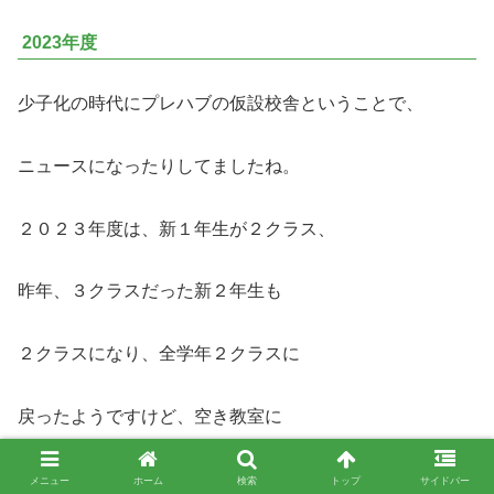
2023年度
少子化の時代にプレハブの仮設校舎ということで、
ニュースになったりしてましたね。
２０２３年度は、新１年生が２クラス、
昨年、３クラスだった新２年生も
２クラスになり、全学年２クラスに
戻ったようですけど、空き教室に
余裕がないのは明らかですので、
メニュー
ホーム
検索
トップ
サイドバー