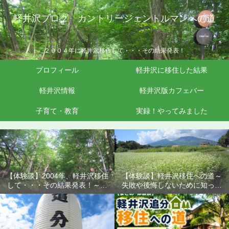
軽井沢ブログ カントリージェントルマンへの道
２００４年に軽井沢移住して・・・その結果発表！
プロフィール
軽井沢に移住した結果
軽井沢情報
軽井沢版カフェバー
子育て・教育
実録！やってみました
【体験談】2004年、軽井沢移住
【体験談】軽井沢移住への道～
して・・・その結果発表！～失
失敗や後悔しないために知って
敗や後悔しないために知ってお
おきたいこと
きたいこと