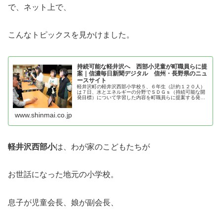
で、ネット上で、
こんなトピックスを見かけました。
持続可能な軽井沢へ 西部小児童が町職員らに提
案｜信濃毎日新聞デジタル 信州・長野県のニュ
ースサイト
軽井沢町の軽井沢西部小学校５、６年生（計約１２０人）
は７日、水とエネルギーの分野でＳＤＧｓ（持続可能な開
発目標）について学習した内容を町職員らに提案する発表
会を町中央公民館で開いた。町の２０年後を思い描きなが
ら…
www.shinmai.co.jp
軽井沢西部小
は、わが家のこどもたちが
お世話になった地元の小学校。
息子が児童会長、娘が副会長、