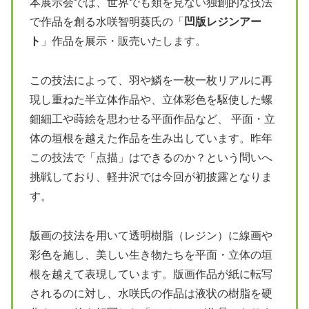
本展示会では、世界でも類を見ない独創的な技法
で作品を創る水咲智明葵氏の「
凹版レジンアー
ト
」作品を展示・販売いたします。
この技法によって、羽や鱗を一枚一枚リアルに再
現し重ねた半立体作品や、立体彩色を駆使した螺
鈿細工や蒔絵を思わせる平面作品など、 平面・立
体の垣根を越えた作品を生み出しています。昨年
この技法で「点描」はできるのか？という問いへ
挑戦しており、軽井沢では今回が初披露となりま
す。
版画の技法を用いて透明樹脂（レジン）に線画や
彩色を施し、美しい生き物たちを平面・立体の垣
根を越えて表現しています。版画作品が紙に転写
されるのに対し、水咲氏の作品は液状の樹脂を硬