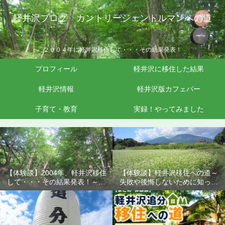
軽井沢ブログ カントリージェントルマンへの道
２００４年に軽井沢移住して・・・その結果発表！
プロフィール
軽井沢に移住した結果
軽井沢情報
軽井沢版カフェバー
子育て・教育
実録！やってみました
【体験談】2004年、軽井沢移住
【体験談】軽井沢移住への道～
して・・・その結果発表！～失
失敗や後悔しないために知って
敗や後悔しないために知ってお
おきたいこと
きたいこと