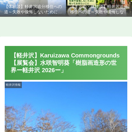
【体験談】軽井沢追分移住への
【まとめ・体験談】軽井沢追分
道～失敗や後悔しないために知
移住への道～失敗や後悔しない
っておきたいこと
ために知っておきたいこと
【軽井沢】Karuizawa Commongrounds
【展覧会】水咲智明葵「樹脂画造形の世
界ー軽井沢 2026ー」
軽井沢情報