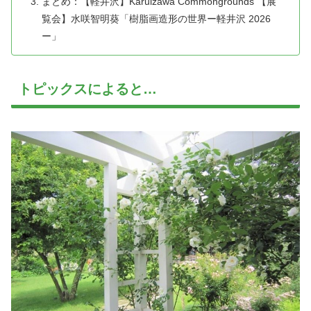
まとめ：【軽井沢】Karuizawa Commongrounds 【展
覧会】水咲智明葵「樹脂画造形の世界ー軽井沢 2026
ー」
トピックスによると…