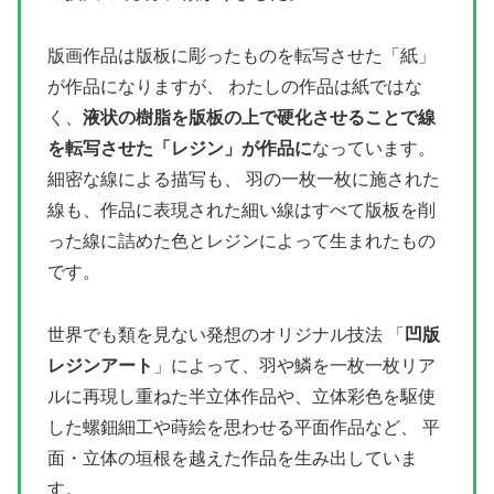
版画作品は版板に彫ったものを転写させた「紙」
が作品になりますが、 わたしの作品は紙ではな
く、
液状の樹脂を版板の上で硬化させることで線
を転写させた「レジン」が作品に
なっています。
細密な線による描写も、 羽の一枚一枚に施された
線も、作品に表現された細い線はすべて版板を削
った線に詰めた色とレジンによって生まれたもの
です。
世界でも類を見ない発想のオリジナル技法 「
凹版
レジンアート
」によって、羽や鱗を一枚一枚リア
ルに再現し重ねた半立体作品や、立体彩色を駆使
した螺鈿細工や蒔絵を思わせる平面作品など、 平
面・立体の垣根を越えた作品を生み出していま
す。