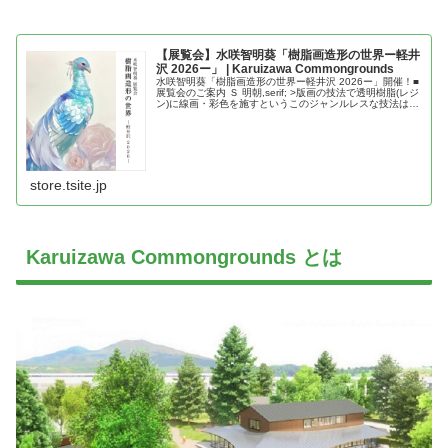
【展覧会】水咲智明葵「樹脂画造形の世界ー軽井
沢 2026ー」 | Karuizawa Commongrounds
水咲智明葵「樹脂画造形の世界ー軽井沢 2026ー」開催！■
展覧会のご案内 Ｓ 明朝,serif; >版画の技法で透明樹脂(レジ
ン)に線画・彩色を施すというこのジャンルレスな技法は、
たった一枚の美しい羽を作りたいという衝動から生まれま
した。…
store.tsite.jp
Karuizawa Commongrounds とは