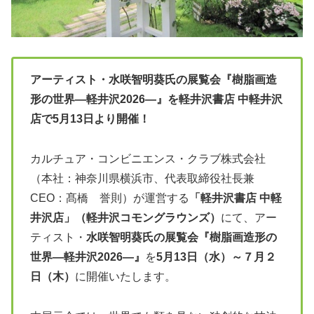
アーティスト・水咲智明葵氏の展覧会『樹脂画造
形の世界―軽井沢2026―』を軽井沢書店 中軽井沢
店で5月13日より開催！
カルチュア・コンビニエンス・クラブ株式会社
（本社：神奈川県横浜市、代表取締役社長兼
CEO：髙橋 誉則）が運営する
「軽井沢書店 中軽
井沢店」（軽井沢コモングラウンズ）
にて、アー
ティスト・
水咲智明葵氏の展覧会『樹脂画造形の
世界―軽井沢2026―』
を
5月13日（水）～７月２
日（木）
に開催いたします。