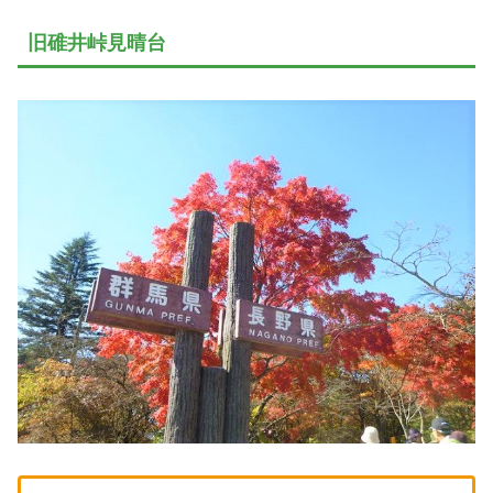
旧碓井峠見晴台