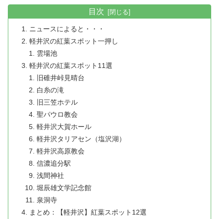
目次
ニュースによると・・・
軽井沢の紅葉スポット一押し
雲場池
軽井沢の紅葉スポット11選
旧碓井峠見晴台
白糸の滝
旧三笠ホテル
聖パウロ教会
軽井沢大賀ホール
軽井沢タリアセン（塩沢湖）
軽井沢高原教会
信濃追分駅
浅間神社
堀辰雄文学記念館
泉洞寺
まとめ：【軽井沢】紅葉スポット12選