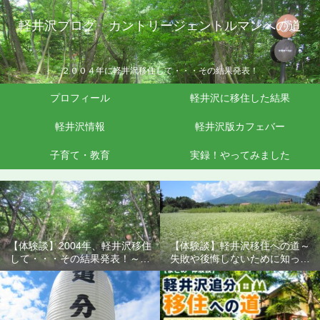
軽井沢ブログ カントリージェントルマンへの道
２００４年に軽井沢移住して・・・その結果発表！
プロフィール
軽井沢に移住した結果
軽井沢情報
軽井沢版カフェバー
子育て・教育
実録！やってみました
【体験談】2004年、軽井沢移住
【体験談】軽井沢移住への道～
して・・・その結果発表！～失
失敗や後悔しないために知って
敗や後悔しないために知ってお
おきたいこと
きたいこと