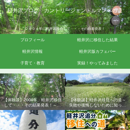
軽井沢ブログ カントリージェントルマンへの道
２００４年に軽井沢移住して・・・その結果発表！
プロフィール
軽井沢に移住した結果
軽井沢情報
軽井沢版カフェバー
子育て・教育
実録！やってみました
【体験談】2004年、軽井沢移住
【体験談】軽井沢移住への道～
して・・・その結果発表！～失
失敗や後悔しないために知って
敗や後悔しないために知ってお
おきたいこと
きたいこと