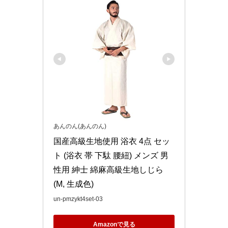
あんのん(あんのん)
国産高級生地使用 浴衣 4点 セッ
ト (浴衣 帯 下駄 腰紐) メンズ 男
性用 紳士 綿麻高級生地しじら 
(M, 生成色)
un-pmzykt4set-03
Amazonで見る