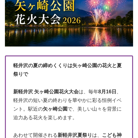
軽井沢の夏の締めくくりは矢ヶ崎公園の花火と夏
祭りで
新軽井沢 矢ヶ崎公園花火大会
は、毎年
8月16日
、
軽井沢の短い夏の終わりを華やかに彩る恒例イベ
ント。駅近の
矢ヶ崎公園
で、美しい山々を背景に
迫力ある花火を楽しめます。
あわせて開催される
新軽井沢夏祭り
は、
こども神