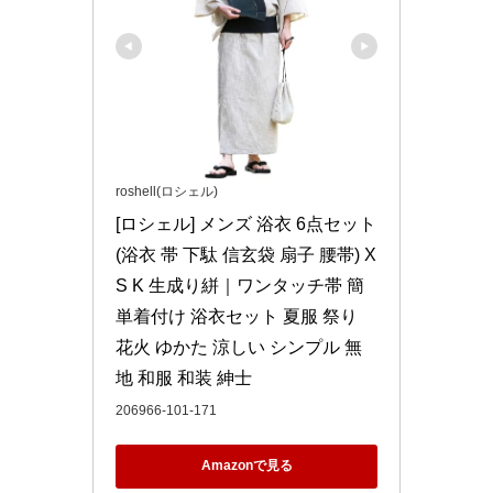
roshell(ロシェル)
[ロシェル] メンズ 浴衣 6点セット 
(浴衣 帯 下駄 信玄袋 扇子 腰帯) X
S K 生成り絣｜ワンタッチ帯 簡
単着付け 浴衣セット 夏服 祭り 
花火 ゆかた 涼しい シンプル 無
地 和服 和装 紳士
206966-101-171
Amazonで見る