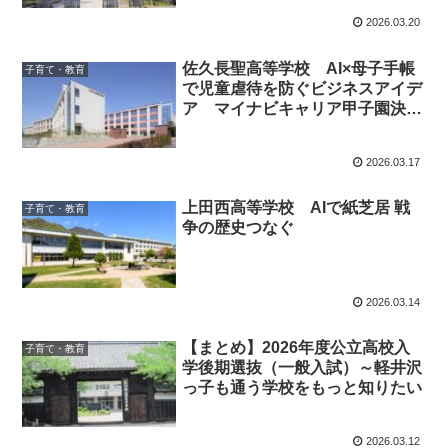
2026.03.20
佐久長聖高等学校 AI×母子手帳
子育て・教育
で児童虐待を防ぐビジネスアイデ
ア マイナビキャリア甲子園決勝
へ
2026.03.17
上田西高等学校 AIで紙芝居 戦
子育て・教育
争の歴史つなぐ
2026.03.14
【まとめ】2026年度公立高校入
子育て・教育
学後期選抜（一般入試）～軽井沢
っ子も通う学校をもっと知りたい
2026.03.12