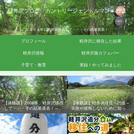
軽井沢ブログ カントリージェントルマンへの道
２００４年に軽井沢移住して・・・その結果発表！
プロフィール
軽井沢に移住した結果
軽井沢情報
軽井沢版カフェバー
子育て・教育
実録！やってみました
【体験談】2004年、軽井沢移住
【体験談】軽井沢移住への道～
して・・・その結果発表！～失
失敗や後悔しないために知って
敗や後悔しないために知ってお
おきたいこと
きたいこと