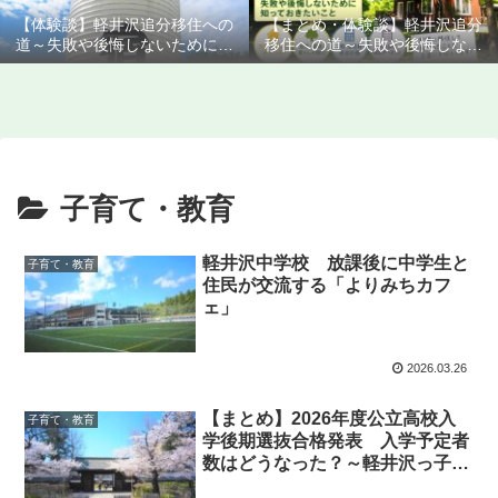
【体験談】軽井沢追分移住への
【まとめ・体験談】軽井沢追分
道～失敗や後悔しないために知
移住への道～失敗や後悔しない
っておきたいこと
ために知っておきたいこと
子育て・教育
軽井沢中学校 放課後に中学生と
子育て・教育
住民が交流する「よりみちカフ
ェ」
2026.03.26
【まとめ】2026年度公立高校入
子育て・教育
学後期選抜合格発表 入学予定者
数はどうなった？～軽井沢っ子も
通う学校をもっと知りたい