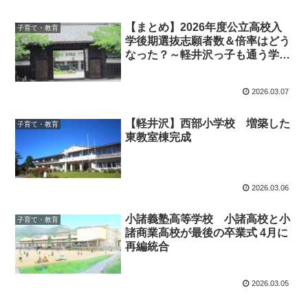
【まとめ】2026年度公立高校入
子育て・教育
学後期選抜志願者数＆倍率はどう
なった？～軽井沢っ子も通う学校
をもっと知りたい
2026.03.07
【軽井沢】西部小学校 増築した
子育て・教育
東教室棟完成
2026.03.06
小諸義塾高等学校 小諸高校と小
子育て・教育
諸商業高校が最後の卒業式 4月に
再編統合
2026.03.05