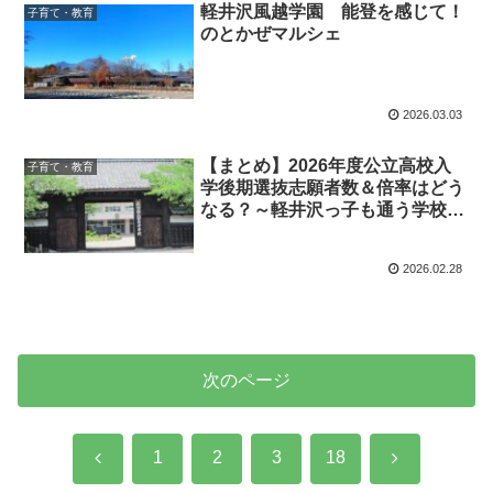
軽井沢風越学園 能登を感じて！
子育て・教育
のとかぜマルシェ
2026.03.03
【まとめ】2026年度公立高校入
子育て・教育
学後期選抜志願者数＆倍率はどう
なる？～軽井沢っ子も通う学校を
もっと知りたい
2026.02.28
次のページ
前
次
1
2
3
18