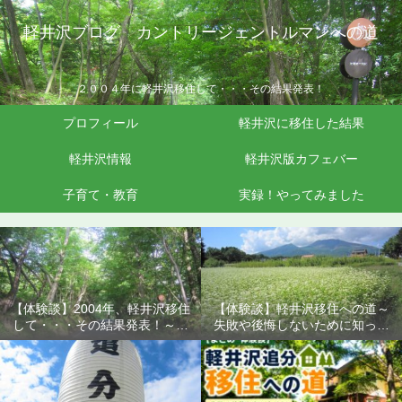
軽井沢ブログ カントリージェントルマンへの道
２００４年に軽井沢移住して・・・その結果発表！
プロフィール
軽井沢に移住した結果
軽井沢情報
軽井沢版カフェバー
子育て・教育
実録！やってみました
【体験談】2004年、軽井沢移住
【体験談】軽井沢移住への道～
して・・・その結果発表！～失
失敗や後悔しないために知って
敗や後悔しないために知ってお
おきたいこと
きたいこと