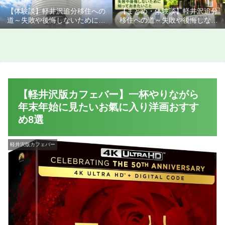
【体験談】軽井沢追分移住への
【まとめ・体験談】軽井沢追分
道～失敗や後悔しないために知
移住への道～失敗や後悔しない
っておきたいこと
ために知っておきたいこと
【軽井沢版カフェバー】一杯やりながら
年末年始に見たいお氣に入り洋画おすす
め8選
軽井沢版カフェバー