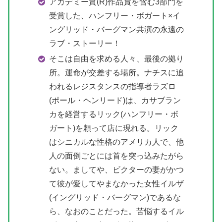
アカデミー賞(R)作品賞を含む3部門を
受賞した、ハンフリー・ボガート×イ
ングリッド・バーグマン共演の永遠の
ラブ・ストーリー！
そこは自由を求める人々、最後の拠り
所。運命が交差する場所。ナチスに追
われるレジスタンスの指導者ラズロ
(ポール・ヘンリード)は、カサブラン
カを経営するリック(ハンフリー・ボ
ガート)を頼って店に現れる。リック
はシニカルな性格のアメリカ人で、他
人の面倒ごとには首を突っ込みたがら
ない。ましてや、ビクターの妻がかつ
て彼が愛してやまなかった女性イルザ
(イングリッド・バーグマン)であるな
ら、なおのことだった。苦悩するイル