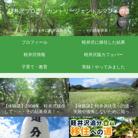
軽井沢ブログ カントリージェントルマンへの道
２００４年に軽井沢移住して・・・その結果発表！
プロフィール
軽井沢に移住した結果
軽井沢情報
軽井沢版カフェバー
子育て・教育
実録！やってみました
【体験談】2004年、軽井沢移住
【体験談】軽井沢移住への道～
して・・・その結果発表！～失
失敗や後悔しないために知って
敗や後悔しないために知ってお
おきたいこと
きたいこと