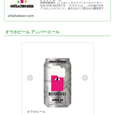
長野県東御市（とうみし）のクラフトビールメーカー
OH!LA!HO BEERです。"オラホ”とは、この土地の方言
で"わたしたち"のこと。雄大な山々に囲まれた醸造所で、
今日も最高のビール造りを目指して。
ohlahobeer.com
オラホビール アンバーエール
オラホビール