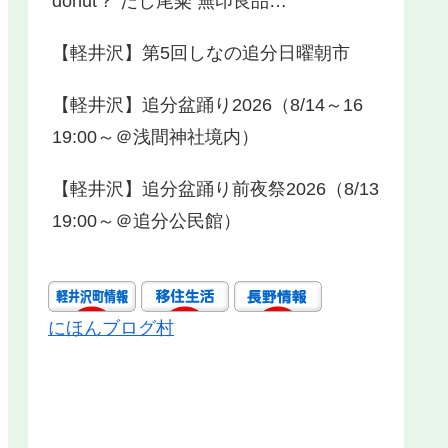
donut？ だし尾粂 無印良品…
【軽井沢】第5回しなの追分日曜朝市
【軽井沢】追分盆踊り2026（8/14～16
19:00～＠浅間神社境内）
【軽井沢】追分盆踊り前夜祭2026（8/13
19:00～＠追分公民館）
にほんブログ村