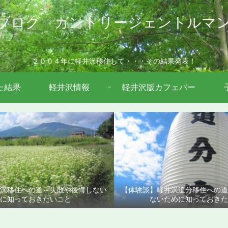
ブログ カントリージェントルマ
２００４年に軽井沢移住して・・・その結果発表！
た結果
軽井沢情報
軽井沢版カフェバー
沢移住への道～失敗や後悔しない
【体験談】軽井沢追分移住への
に知っておきたいこと
ないために知っておきた