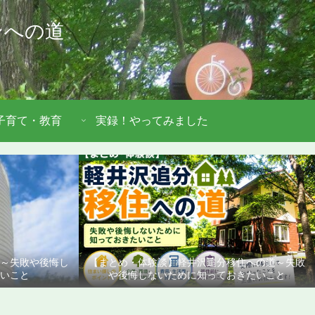
ンへの道
子育て・教育
実録！やってみました
道～失敗や後悔し
【まとめ・体験談】軽井沢追分移住への道～失敗
いこと
や後悔しないために知っておきたいこと