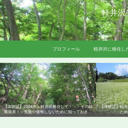
軽井沢
プロフィール
軽井沢に移住し
【体験談】2004年、軽井沢移住して・・・その結
【体験談】軽井
果発表！～失敗や後悔しないために知っておきた
ため
いこと