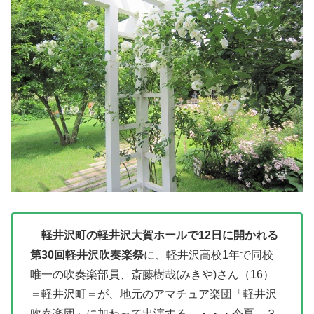
軽井沢町の軽井沢大賀ホールで12日に開かれる
第30回軽井沢吹奏楽祭
に、軽井沢高校1年で同校
唯一の吹奏楽部員、斎藤樹哉(みきや)さん（16）
＝軽井沢町＝が、地元のアマチュア楽団「軽井沢
吹奏楽団」に加わって出演する。・・・今夏、３