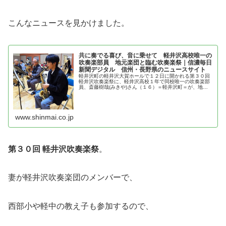
こんなニュースを見かけました。
共に奏でる喜び、音に乗せて 軽井沢高校唯一の
吹奏楽部員 地元楽団と臨む吹奏楽祭｜信濃毎日
新聞デジタル 信州・長野県のニュースサイト
軽井沢町の軽井沢大賀ホールで１２日に開かれる第３０回
軽井沢吹奏楽祭に、軽井沢高校１年で同校唯一の吹奏楽部
員、斎藤樹哉(みきや)さん（１６）＝軽井沢町＝が、地元
のアマチュア楽団「軽井沢吹奏楽団」に加わって出演す
る。１９９２年から続く吹奏楽祭の...
www.shinmai.co.jp
第３０回 軽井沢吹奏楽祭
。
妻が軽井沢吹奏楽団のメンバーで、
西部小や軽中の教え子も参加するので、