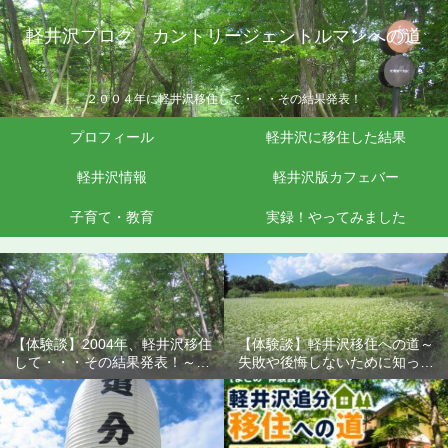
軽井沢ブログ カントリージェントルマンへの道
２００４年に軽井沢移住して・・・その結果発表！
プロフィール
軽井沢に移住した結果
軽井沢情報
軽井沢版カフェバー
子育て・教育
実録！やってみました
【体験談】2004年、軽井沢移住
【体験談】軽井沢移住への道～
して・・・その結果発表！～失
失敗や後悔しないために知って
敗や後悔しないために知ってお
おきたいこと
きたいこと