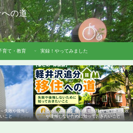
ンへの道
子育て・教育
実録！やってみました
道～失敗や後悔し
【まとめ・体験談】軽井沢追分移住への道～失敗
いこと
や後悔しないために知っておきたいこと