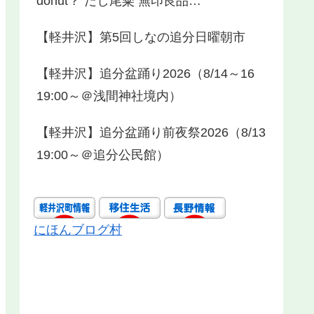
donut？ だし尾粂 無印良品…
【軽井沢】第5回しなの追分日曜朝市
【軽井沢】追分盆踊り2026（8/14～16
19:00～＠浅間神社境内）
【軽井沢】追分盆踊り前夜祭2026（8/13
19:00～＠追分公民館）
にほんブログ村