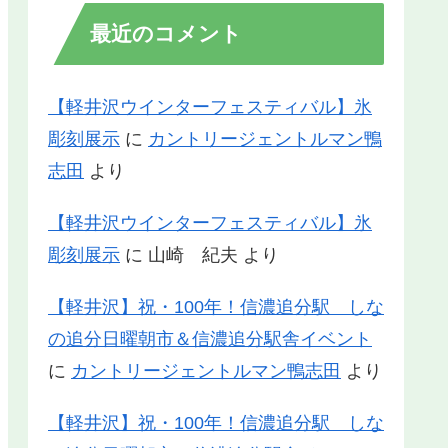
最近のコメント
【軽井沢ウインターフェスティバル】氷
彫刻展示
に
カントリージェントルマン鴨
志田
より
【軽井沢ウインターフェスティバル】氷
彫刻展示
に
山崎 紀夫
より
【軽井沢】祝・100年！信濃追分駅 しな
の追分日曜朝市＆信濃追分駅舎イベント
に
カントリージェントルマン鴨志田
より
【軽井沢】祝・100年！信濃追分駅 しな