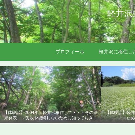
軽井沢
プロフィール
軽井沢に移住し
【体験談】2004年、軽井沢移住して・・・その結
【体験談】軽井
果発表！～失敗や後悔しないために知っておきた
ため
いこと