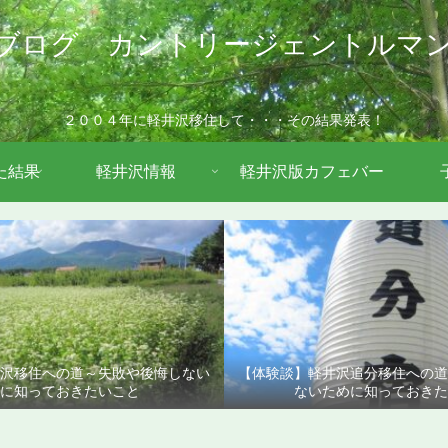
ブログ カントリージェントルマ
２００４年に軽井沢移住して・・・その結果発表！
た結果
軽井沢情報
軽井沢版カフェバー
沢移住への道～失敗や後悔しない
【体験談】軽井沢追分移住への
に知っておきたいこと
ないために知っておきた