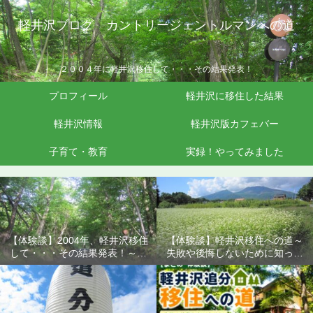
軽井沢ブログ カントリージェントルマンへの道
２００４年に軽井沢移住して・・・その結果発表！
プロフィール
軽井沢に移住した結果
軽井沢情報
軽井沢版カフェバー
子育て・教育
実録！やってみました
【体験談】2004年、軽井沢移住
【体験談】軽井沢移住への道～
して・・・その結果発表！～失
失敗や後悔しないために知って
敗や後悔しないために知ってお
おきたいこと
きたいこと