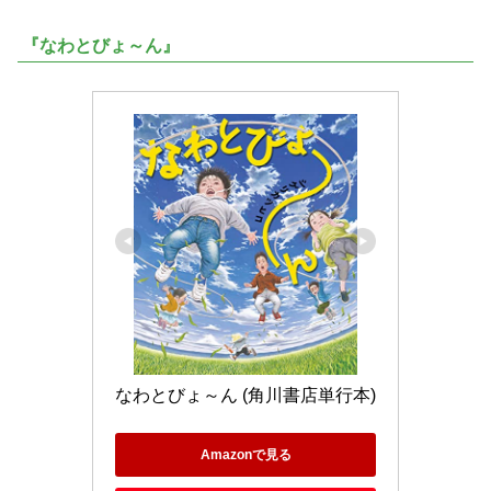
『なわとびょ～ん』
なわとびょ～ん (角川書店単行本)
Amazonで見る