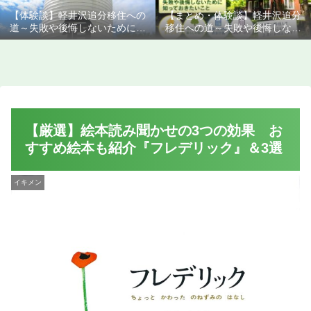
【体験談】軽井沢追分移住への
【まとめ・体験談】軽井沢追分
道～失敗や後悔しないために知
移住への道～失敗や後悔しない
っておきたいこと
ために知っておきたいこと
【厳選】絵本読み聞かせの3つの効果 お
すすめ絵本も紹介『フレデリック』＆3選
イキメン