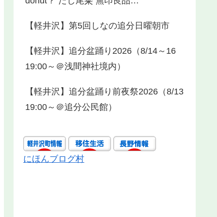
donut？ だし尾粂 無印良品…
【軽井沢】第5回しなの追分日曜朝市
【軽井沢】追分盆踊り2026（8/14～16
19:00～＠浅間神社境内）
【軽井沢】追分盆踊り前夜祭2026（8/13
19:00～＠追分公民館）
にほんブログ村