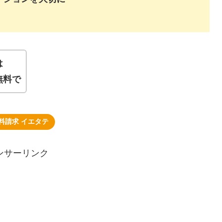
は
無料で
料請求 イエタテ
ンサーリンク