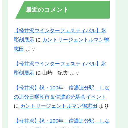
最近のコメント
【軽井沢ウインターフェスティバル】氷
彫刻展示
に
カントリージェントルマン鴨
志田
より
【軽井沢ウインターフェスティバル】氷
彫刻展示
に
山崎 紀夫
より
【軽井沢】祝・100年！信濃追分駅 しな
の追分日曜朝市＆信濃追分駅舎イベント
に
カントリージェントルマン鴨志田
より
【軽井沢】祝・100年！信濃追分駅 しな