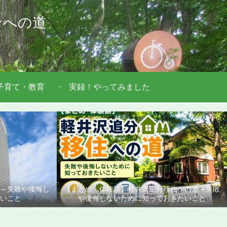
ンへの道
子育て・教育
実録！やってみました
道～失敗や後悔し
【まとめ・体験談】軽井沢追分移住への道～失敗
いこと
や後悔しないために知っておきたいこと