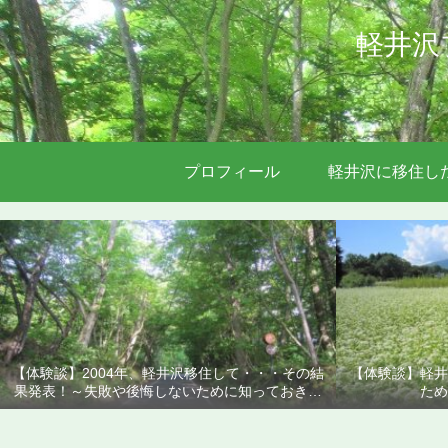
軽井沢
プロフィール
軽井沢に移住し
【体験談】2004年、軽井沢移住して・・・その結
【体験談】軽井
果発表！～失敗や後悔しないために知っておきた
ため
いこと