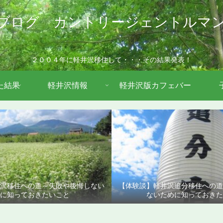
ブログ カントリージェントルマ
２００４年に軽井沢移住して・・・その結果発表！
た結果
軽井沢情報
軽井沢版カフェバー
沢移住への道～失敗や後悔しない
【体験談】軽井沢追分移住への
に知っておきたいこと
ないために知っておきた