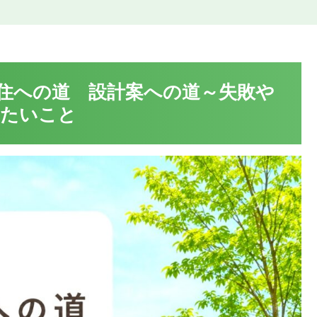
住への道 設計案への道～失敗や
きたいこと