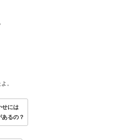
も
たよ。
かせには
があるの？