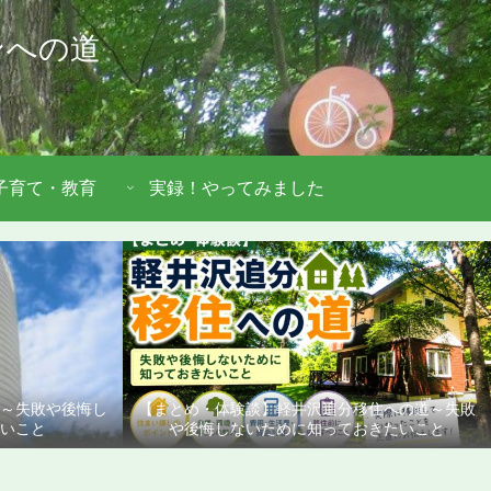
ンへの道
子育て・教育
実録！やってみました
道～失敗や後悔し
【まとめ・体験談】軽井沢追分移住への道～失敗
いこと
や後悔しないために知っておきたいこと