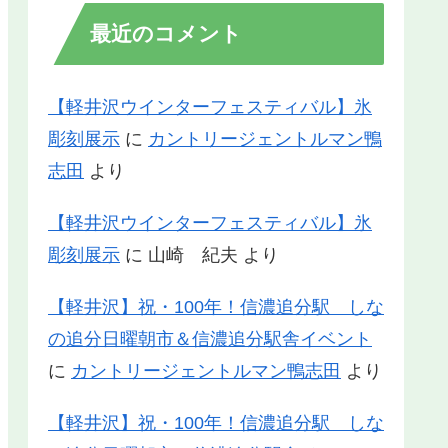
最近のコメント
【軽井沢ウインターフェスティバル】氷
彫刻展示
に
カントリージェントルマン鴨
志田
より
【軽井沢ウインターフェスティバル】氷
彫刻展示
に
山崎 紀夫
より
【軽井沢】祝・100年！信濃追分駅 しな
の追分日曜朝市＆信濃追分駅舎イベント
に
カントリージェントルマン鴨志田
より
【軽井沢】祝・100年！信濃追分駅 しな