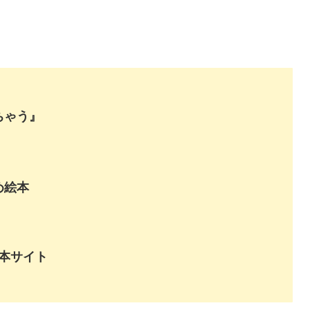
ちゃう』
め絵本
絵本サイト