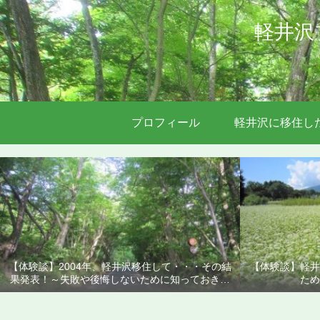
軽井沢
プロフィール
軽井沢に移住し
【体験談】2004年、軽井沢移住して・・・その結
【体験談】軽井
果発表！～失敗や後悔しないために知っておきた
ため
いこと