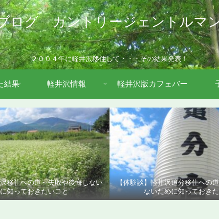
ブログ カントリージェントルマ
２００４年に軽井沢移住して・・・その結果発表！
た結果
軽井沢情報
軽井沢版カフェバー
沢移住への道～失敗や後悔しない
【体験談】軽井沢追分移住への
に知っておきたいこと
ないために知っておきた