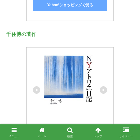
Yahoo!ショッピングで見る
千住博の著作
NY(ニューヨーク)アトリエ日記
メニュー
ホーム
検索
トップ
サイドバー