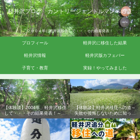
軽井沢ブログ カントリージェントルマンへの道
２００４年に軽井沢移住して・・・その結果発表！
プロフィール
軽井沢に移住した結果
軽井沢情報
軽井沢版カフェバー
子育て・教育
実録！やってみました
【体験談】2004年、軽井沢移住
【体験談】軽井沢移住への道～
して・・・その結果発表！～失
失敗や後悔しないために知って
敗や後悔しないために知ってお
おきたいこと
きたいこと