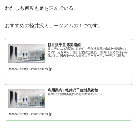
わたしも何度も足を運んでいる、
おすすめの軽井沢ミュージアムの１つです。
軽井沢千住博美術館
軽井沢にある話題の美術館。千住博作品の初期〜最新作ま
で約40点を展示。設計は西沢立衛氏。館内は自然の傾斜が
残され、国内唯一の大規模カラーリーフガーデンも魅力。
www.senju-museum.jp
利用案内 | 軽井沢千住博美術館
軽井沢千住博美術館の利用案内のページ。
www.senju-museum.jp