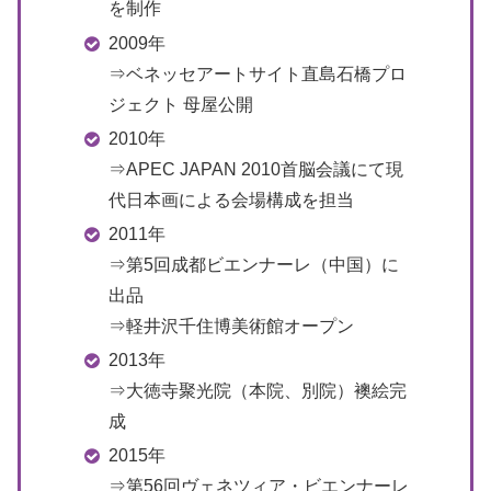
を制作
2009年
⇒ベネッセアートサイト直島石橋プロ
ジェクト 母屋公開
2010年
⇒APEC JAPAN 2010首脳会議にて現
代日本画による会場構成を担当
2011年
⇒第5回成都ビエンナーレ（中国）に
出品
⇒軽井沢千住博美術館オープン
2013年
⇒大徳寺聚光院（本院、別院）襖絵完
成
2015年
⇒第56回ヴェネツィア・ビエンナーレ