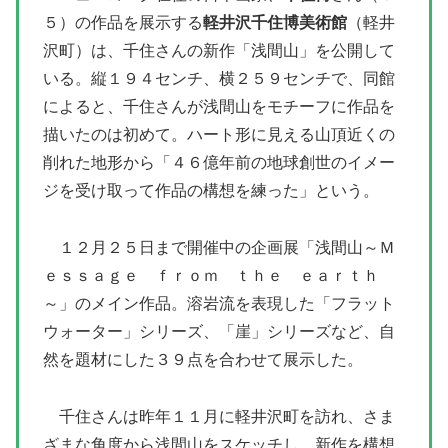
５）の作品を展示する
軽井沢千住博美術館
（軽井
沢町）は、千住さんの新作「浅間山」を公開して
いる。縦１９４センチ、横２５９センチで、同館
によると、千住さんが浅間山をモチーフに作品を
描いたのは初めて。ハート形に見える山頂近くの
削れた地形から「４６億年前の地球創世のイメー
ジを受け取って作品の構想を練った」という。
１２月２５日まで開催中の企画展「浅間山～Ｍ
ｅｓｓａｇｅ ｆｒｏｍ ｔｈｅ ｅａｒｔｈ
～」のメイン作品。溶岩流を表現した「フラット
ウォーター」シリーズ、「崖」シリーズなど、自
然を題材にした３９点を合わせて展示した。
千住さんは昨年１１月に軽井沢町を訪れ、さま
ざまな角度から浅間山をスケッチし、新作を構想