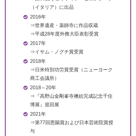
（イタリア）に出品
2016年
⇒世界遺産・薬師寺に作品収蔵
⇒平成28年度外務大臣表彰受賞
2017年
⇒イサム・ノグチ賞受賞
2018年
⇒日米特別功労賞受賞（ニューヨーク
商工会議所）
2018～20年
⇒『高野山金剛峯寺襖絵完成記念千住
博展』巡回展
2021年
⇒第77回恩賜賞および日本芸術院賞授
与